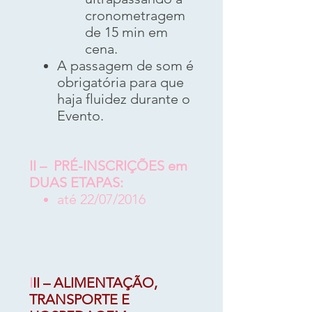
cronometragem
de 15 min em
cena.
A passagem de som é
obrigatória para que
haja fluidez durante o
Evento.
​II – PRÉ-INSCRIÇÕES em
DUAS ETAPAS:
até 22/07/2016
I
II – ALIMENTAÇÃO,
TRANSPORTE E